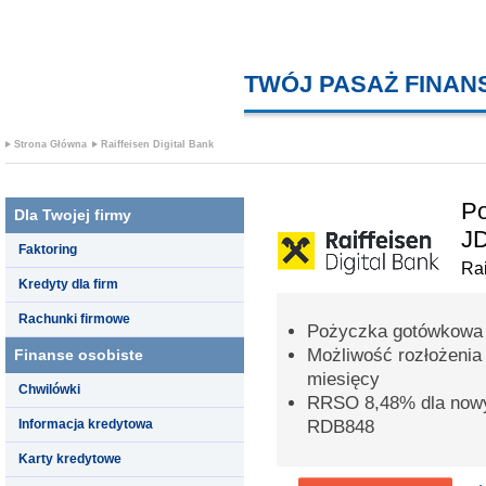
TWÓJ PASAŻ FINA
Strona Główna
Raiffeisen Digital Bank
Po
Dla Twojej firmy
J
Faktoring
Rai
Kredyty dla firm
Rachunki firmowe
Pożyczka gotówkowa 
Możliwość rozłożenia
Finanse osobiste
miesięcy
Chwilówki
RRSO 8,48% dla nowy
Informacja kredytowa
RDB848
Karty kredytowe