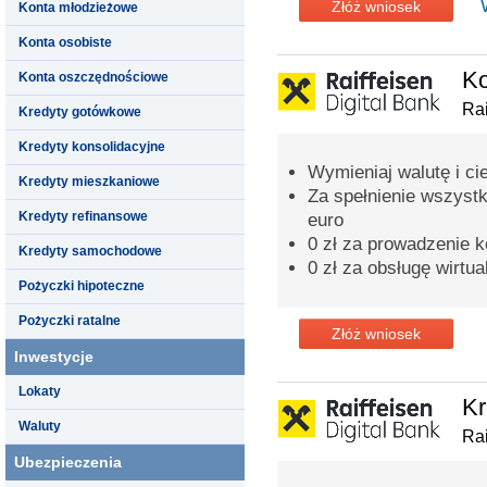
Złóż wniosek
Konta młodzieżowe
Konta osobiste
K
Konta oszczędnościowe
Rai
Kredyty gotówkowe
Kredyty konsolidacyjne
Wymieniaj walutę i ci
Kredyty mieszkaniowe
Za spełnienie wszyst
Kredyty refinansowe
euro
0 zł za prowadzenie k
Kredyty samochodowe
0 zł za obsługę wirtua
Pożyczki hipoteczne
Pożyczki ratalne
Złóż wniosek
Inwestycje
Lokaty
Kr
Waluty
Rai
Ubezpieczenia